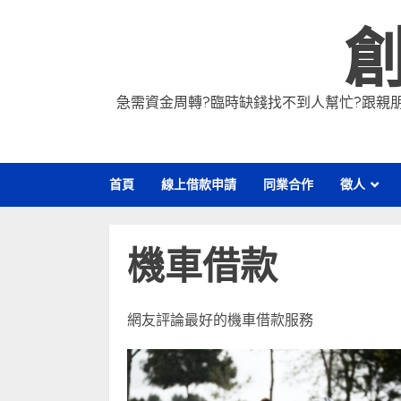
Skip
to
content
急需資金周轉?臨時缺錢找不到人幫忙?跟親朋
首頁
線上借款申請
同業合作
徵人
機車借款
網友評論最好的機車借款服務