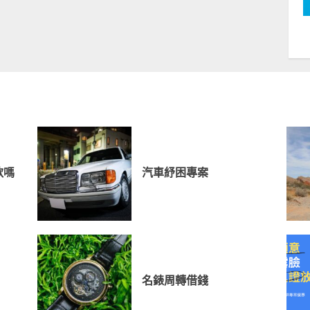
款嗎
汽車紓困專案
名錶周轉借錢