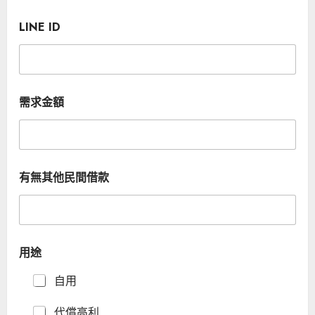
LINE ID
需求金額
有無其他民間借款
連
用途
絡
電
自用
話
I
D
代償高利