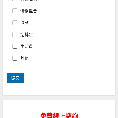
連
絡
債務整合
電
話
還款
週轉金
生活費
其他
提交
免費線上諮詢